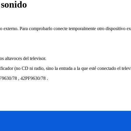
 sonido
ivo externo. Para comprobarlo conecte temporalmente otro dispositivo 
s altavoces del televisor.
icador (no CD ni radio, sino la entrada a la que esté conectado el telev
F9630/78
,
42PF9630/78
.