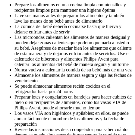
Prepare los alimentos en una cocina limpia con utensilios y 
recipientes limpios para mantener una higiene óptima
Lave sus manos antes de preparar los alimentos y también 
lave las manos de su bebé antes de alimentarlo
La comida del bebé debería cocinarse hasta que hierva y 
dejarse enfriar antes de servir
Las microondas calientan los alimentos de manera desigual y 
pueden dejar zonas calientes que podrían quemarla a usted o 
su bebé. Asegúrese de mezclar bien los alimentos que caliente 
de esta manera y de dejarlos enfriar antes de servirlos. Use el 
calentador de biberones y alimentos Philips Avent para 
calentar los alimentos del bebé de manera segura y uniforme
Nunca vuelva a calentar la comida de su bebé más de una vez
Almacene los alimentos de manera segura y siga las fechas de 
vencimiento
Se puede almacenar alimentos recién cocidos en el 
refrigerador hasta por 24 horas
Preparar lotes y congelarlos en bandejas para hacer cubitos de 
hielo o en recipientes de alimentos, como los vasos VIA de 
Philips Avent, puede ahorrarle mucho tiempo.
Los vasos VIA son higiénicos y apilables; en ellos, se puede 
anotar fácilmente el nombre de los alimentos y la fecha de 
preparación
Revise las instrucciones de su congelador para saber cuánto 
tiempo se puede almacenar de forma segura la comida para 