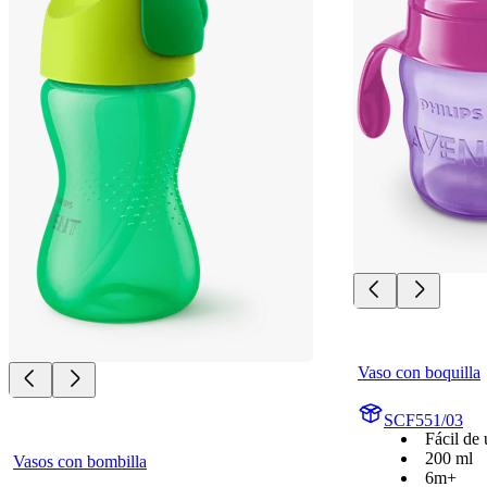
Vaso con boquilla
SCF551/03
Fácil de 
200 ml
Vasos con bombilla
6m+