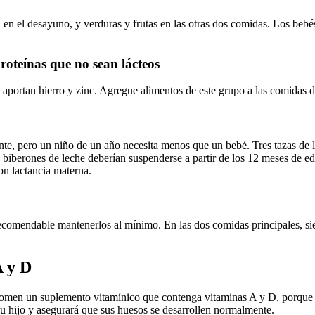
a en el desayuno, y verduras y frutas en las otras dos comidas. Los bebé
proteínas que no sean lácteos
ue aportan hierro y zinc. Agregue alimentos de este grupo a las comidas 
ante, pero un niño de un año necesita menos que un bebé. Tres tazas de 
biberones de leche deberían suspenderse a partir de los 12 meses de edad
on lactancia materna.
recomendable mantenerlos al mínimo. En las dos comidas principales, siem
A y D
omen un suplemento vitamínico que contenga vitaminas A y D, porque ell
su hijo y asegurará que sus huesos se desarrollen normalmente.