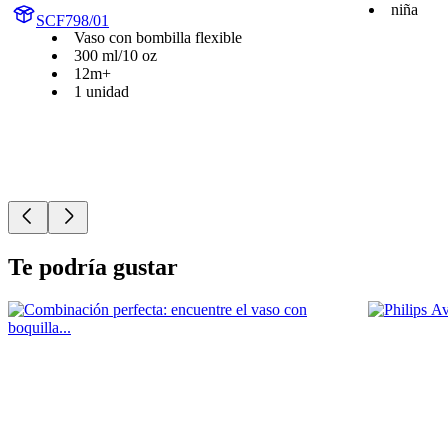
niña
SCF798/01
Vaso con bombilla flexible
300 ml/10 oz
12m+
1 unidad
Te podría gustar