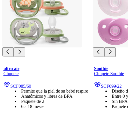
ultra air
Soothie
Chupete
Chupete Soothie
SCF085/60
SCF099/22
Permite que la piel de su bebé respire
Diseño d
Anatómicos y libres de BPA
Entre 0 
Paquete de 2
Sin BPA
6 a 18 meses
Paquete 