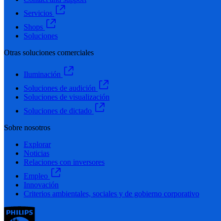
Servicios
Shops
Soluciones
Otras soluciones comerciales
Iluminación
Soluciones de audición
Soluciones de visualización
Soluciones de dictado
Sobre nosotros
Explorar
Noticias
Relaciones con inversores
Empleo
Innovación
Criterios ambientales, sociales y de gobierno corporativo