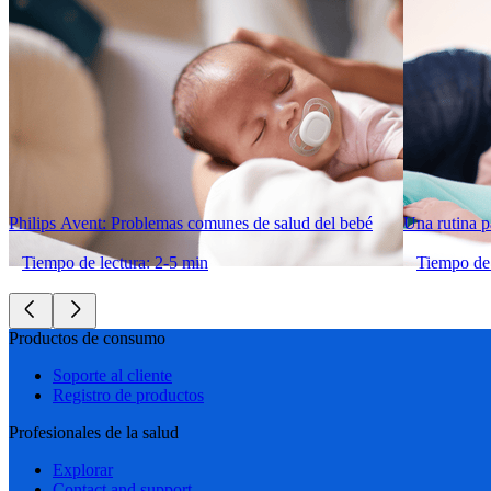
Philips Avent: Problemas comunes de salud del bebé
Una rutina p
Tiempo de lectura: 2-5 min
Tiempo de 
Productos de consumo
Soporte al cliente
Registro de productos
Profesionales de la salud
Explorar
Contact and support