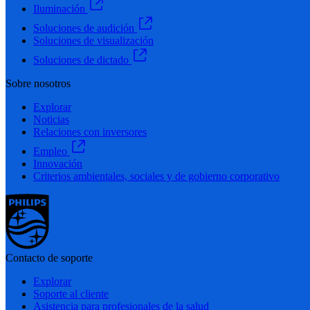
Iluminación
Soluciones de audición
Soluciones de visualización
Soluciones de dictado
Sobre nosotros
Explorar
Noticias
Relaciones con inversores
Empleo
Innovación
Criterios ambientales, sociales y de gobierno corporativo
Contacto de soporte
Explorar
Soporte al cliente
Asistencia para profesionales de la salud