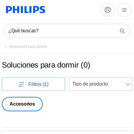
¿Qué buscas?
Soluciones para dormir
Soluciones para dormir
(
0
)
Filtros
(1)
p
Accesorios