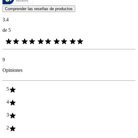
Las opiniones de los clientes en forma de reseñas de productos y calif
Comprender las reseñas de productos
3.4
de 5
9
Opiniones
5
4
3
2