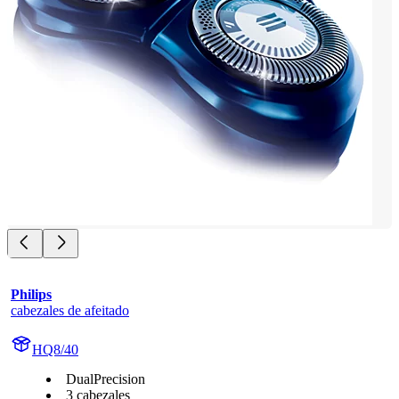
Philips
cabezales de afeitado
HQ8/40
DualPrecision
3 cabezales