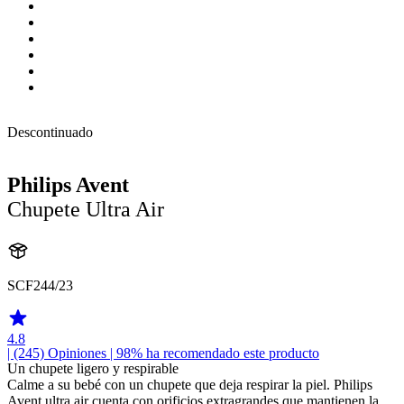
Descontinuado
Philips Avent
Chupete Ultra Air
SCF244/23
4.8
| (245)
Opiniones
| 98% ha recomendado este producto
Un chupete ligero y respirable
Calme a su bebé con un chupete que deja respirar la piel. Philips
Avent ultra air cuenta con orificios extragrandes que mantienen la