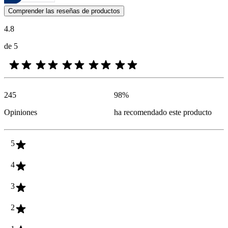
Las opiniones de los clientes en forma de reseñas de productos y calif
Comprender las reseñas de productos
4.8
de 5
245
98
%
Opiniones
ha recomendado este producto
5
4
3
2