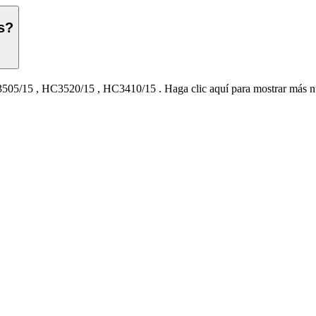
s?
505/15
,
HC3520/15
,
HC3410/15
.
Haga clic aquí para mostrar más 