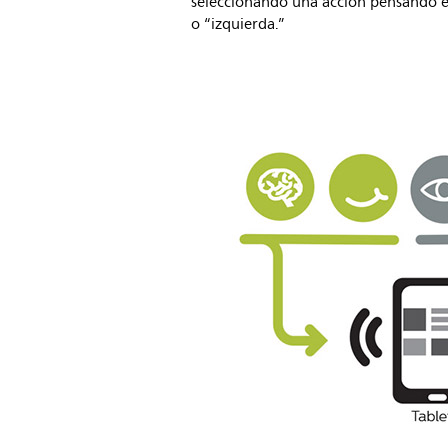
seleccionando una acción pensando e
o “izquierda.”