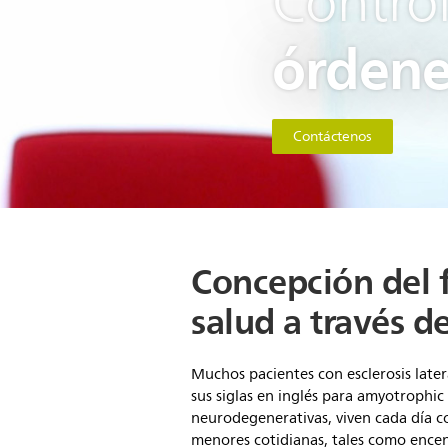
Contro
órdene
Contáctenos
Concepción del f
salud a través d
Muchos pacientes con esclerosis late
sus siglas en inglés para amyotrophic 
neurodegenerativas, viven cada día co
menores cotidianas, tales como encen