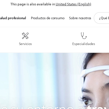
This page is also available in
United States (English)
icono
alud profesional
Productos de consumo
Sobre nosotros
de
soporte
de
búsqued
Servicios
Especialidades