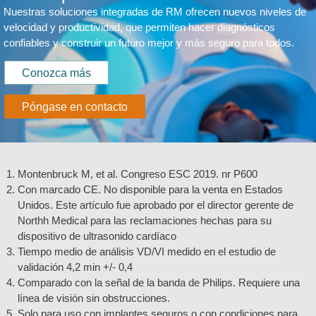
Nuestras soluciones integradas de RM ofrecen nuevos niveles de
velocidad y productividad, que permiten hacer diagnósticos
confiables y construir un futuro mejor y más seguro para todos.
Conozca más
Póngase en contacto
Montenbruck M, et al. Congreso ESC 2019. nr P600
Con marcado CE. No disponible para la venta en Estados
Unidos. Este artículo fue aprobado por el director gerente de
Northh Medical para las reclamaciones hechas para su
dispositivo de ultrasonido cardíaco
Tiempo medio de análisis VD/VI medido en el estudio de
validación 4,2 min +/- 0,4
Comparado con la señal de la banda de Philips. Requiere una
línea de visión sin obstrucciones.
Solo para uso con implantes seguros o con condiciones para