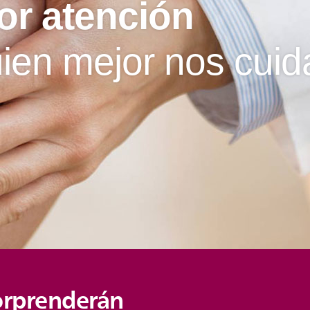
or atención
ien mejor nos cuid
sorprenderán