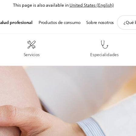
This page is also available in
United States (English)
icono
alud profesional
Productos de consumo
Sobre nosotros
de
soporte
de
búsqued
Servicios
Especialidades