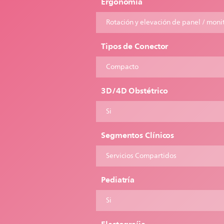
Ergonomía
Rotación y elevación de panel / moni
Tipos de Conector
Compacto
3D/4D Obstétrico
Si
Segmentos Clínicos
Servicios Compartidos
Pediatría
Si