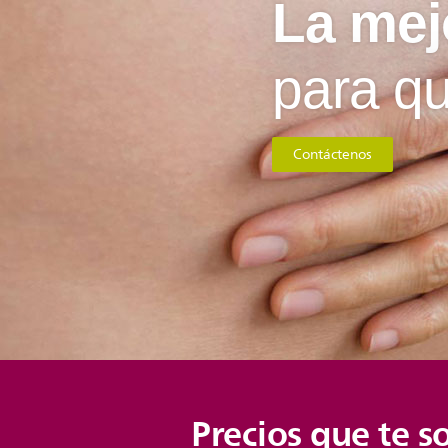
La mej
para qu
Contáctenos
Precios que te 