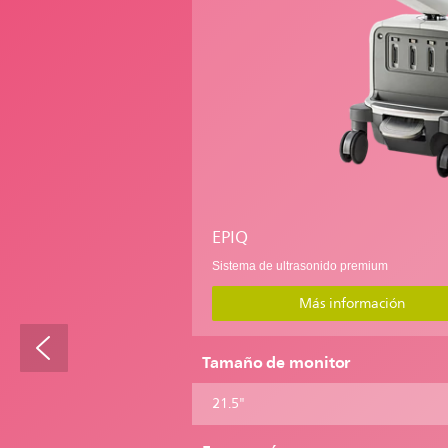
EPIQ
Sistema de ultrasonido premium
Más información
Tamaño de monitor
21.5"