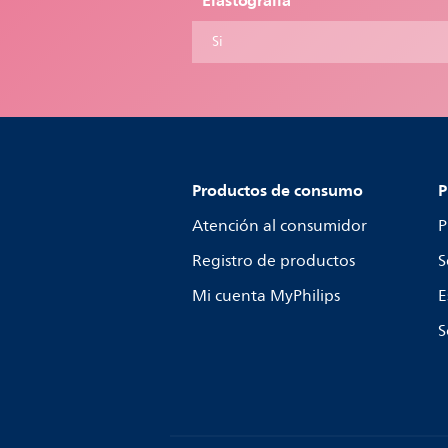
Elastograíia
Si
Productos de consumo
P
Atención al consumidor
P
Registro de productos
S
Mi cuenta MyPhilips
E
S