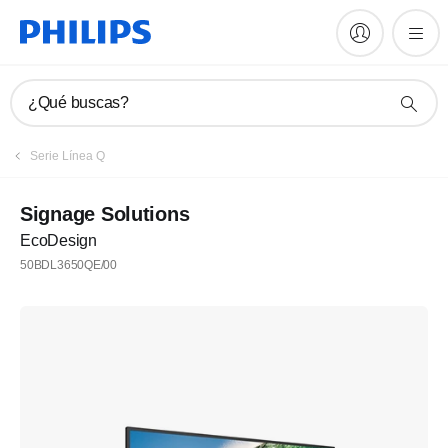
¿Qué buscas?
Serie Línea Q
Signage Solutions
EcoDesign
50BDL3650QE/00