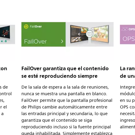
con
FailOver garantiza que el contenido
La ran
se esté reproduciendo siempre
de un
s de
De la sala de espera a la sala de reuniones,
Integr
ontrol
nunca se muestra una pantalla en blanco.
módulo
es,
FailOver permite que la pantalla profesional
en su p
r el
de Philips cambie automáticamente entre
OPS co
 a
las entradas principal y secundaria, lo que
necesit
garantiza que el contenido se siga
ingreso
reproduciendo incluso si la fuente principal
alimen
queda inhabilitada. Simplemente establezca