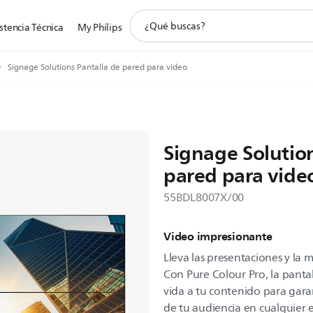
icono
stencia Técnica
My Philips
de
soporte
de
Signage Solutions Pantalla de pared para video
búsqueda
Signage Solution
pared para vide
55BDL8007X/00
Video impresionante
Lleva las presentaciones y la m
Con Pure Colour Pro, la pantal
vida a tu contenido para gara
de tu audiencia en cualquier 