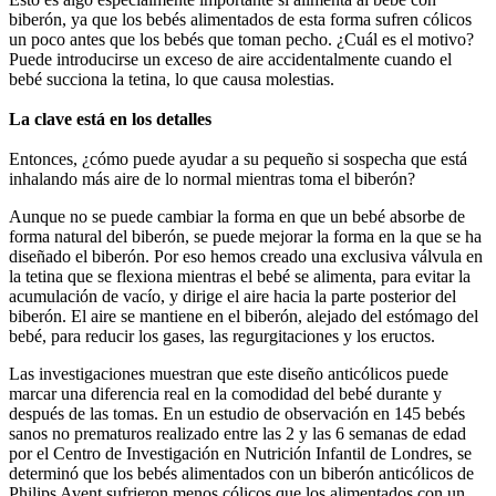
biberón, ya que los bebés alimentados de esta forma sufren cólicos 
un poco antes que los bebés que toman pecho. ¿Cuál es el motivo? 
Puede introducirse un exceso de aire accidentalmente cuando el 
bebé succiona la tetina, lo que causa molestias.
La clave está en los detalles
Entonces, ¿cómo puede ayudar a su pequeño si sospecha que está 
inhalando más aire de lo normal mientras toma el biberón?
Aunque no se puede cambiar la forma en que un bebé absorbe de 
forma natural del biberón, se puede mejorar la forma en la que se ha 
diseñado el biberón. Por eso hemos creado una exclusiva válvula en 
la tetina que se flexiona mientras el bebé se alimenta, para evitar la 
acumulación de vacío, y dirige el aire hacia la parte posterior del 
biberón. El aire se mantiene en el biberón, alejado del estómago del 
bebé, para reducir los gases, las regurgitaciones y los eructos.
Las investigaciones muestran que este diseño anticólicos puede 
marcar una diferencia real en la comodidad del bebé durante y 
después de las tomas. En un estudio de observación en 145 bebés 
sanos no prematuros realizado entre las 2 y las 6 semanas de edad 
por el Centro de Investigación en Nutrición Infantil de Londres, se 
determinó que los bebés alimentados con un biberón anticólicos de 
Philips Avent sufrieron menos cólicos que los alimentados con un 