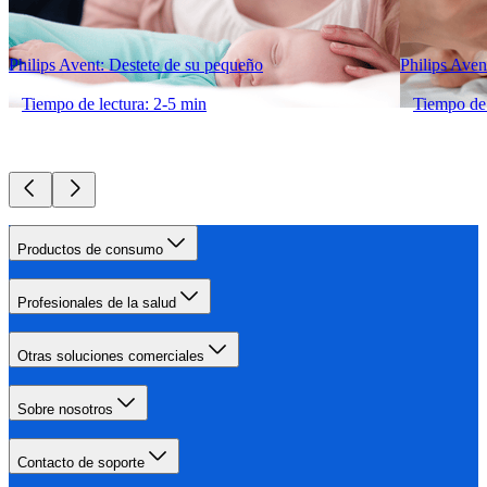
Philips Avent: Destete de su pequeño
Philips Avent
Tiempo de lectura: 2-5 min
Tiempo de 
Productos de consumo
Profesionales de la salud
Otras soluciones comerciales
Sobre nosotros
Contacto de soporte