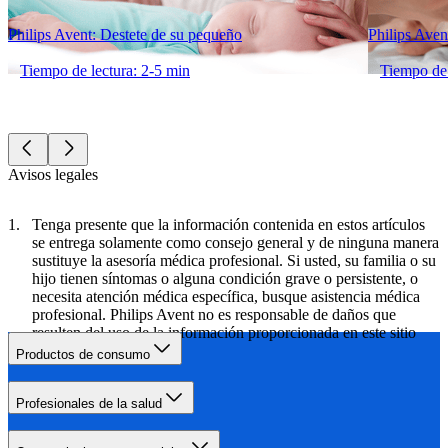
Philips Avent: Destete de su pequeño
Philips Avent
Tiempo de lectura: 2-5 min
Tiempo de 
Avisos legales
Tenga presente que la información contenida en estos artículos
se entrega solamente como consejo general y de ninguna manera
sustituye la asesoría médica profesional. Si usted, su familia o su
hijo tienen síntomas o alguna condición grave o persistente, o
necesita atención médica específica, busque asistencia médica
profesional. Philips Avent no es responsable de daños que
resulten del uso de la información proporcionada en este sitio
web.
Productos de consumo
Profesionales de la salud