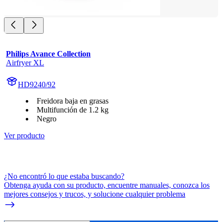
Philips Avance Collection
Airfryer XL
HD9240/92
Freidora baja en grasas
Multifunción de 1.2 kg
Negro
Ver producto
¿No encontró lo que estaba buscando?
Obtenga ayuda con su producto, encuentre manuales, conozca los
mejores consejos y trucos, y solucione cualquier problema