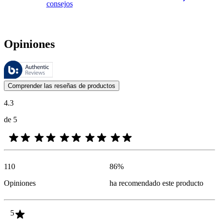
consejos
Opiniones
Estas reseñas las gestiona Bazaarvoice y cumplen con la política de au
Las opiniones de los clientes en forma de reseñas de productos y calif
Comprender las reseñas de productos
4.3
de 5
110
86
%
Opiniones
ha recomendado este producto
5