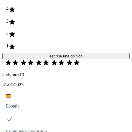
4
3
2
1
escribe una opinión
andymuz19
31/01/2023
España
Comprador verificado