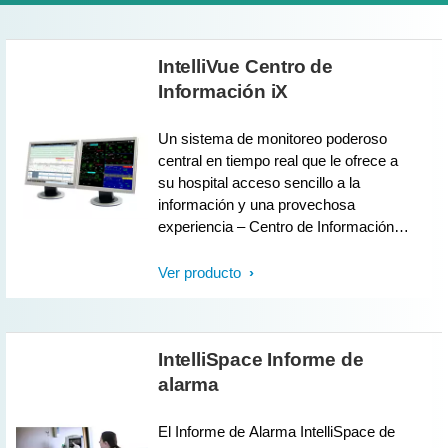
IntelliVue Centro de
Información iX
Un sistema de monitoreo poderoso
central en tiempo real que le ofrece a
su hospital acceso sencillo a la
información y una provechosa
experiencia – Centro de Información
IntelliVue iX (PIIC iX) de Philips.
Contribuye a que su organización
Ver producto
ofrezca atención al paciente de
calidad.
IntelliSpace Informe de
alarma
El Informe de Alarma IntelliSpace de