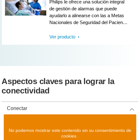
Philips le ofrece una solución integral
de gestión de alarmas que puede
ayudarlo a alinearse con las a Metas
Nacionales de Seguridad del Paciente
para el año 2014 de la Comisión
Conjunta y a enfocar sus esfuerzos de
Ver producto
cuidado.
Aspectos claves para lograr la
conectividad
Conectar
No podemos mostrar este contenido sin su consentimiento de
cookies.