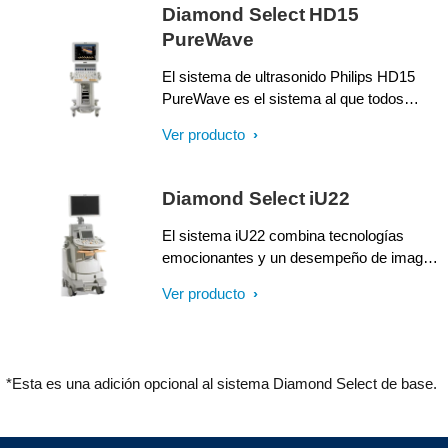
Diamond Select HD15
PureWave
El sistema de ultrasonido Philips HD15
PureWave es el sistema al que todos
recurren para manejar eficientemente una
Ver producto
alta cantidad de pacientes. Las
herramientas avanzadas de diagnóstico
agilizan los exámenes habituales.
Diamond Select iU22
Imágenes excelentes le ayudan a
diagnosticar con confianza a los pacientes
El sistema iU22 combina tecnologías
técnicamente difíciles.
emocionantes y un desempeño de imagen
excelente en un carro diseñado
Ver producto
ergonómicamente centrado en el paciente
- a diferencia de cualquier otro sistema de
ultrasonido disponible.
*Esta es una adición opcional al sistema Diamond Select de base.