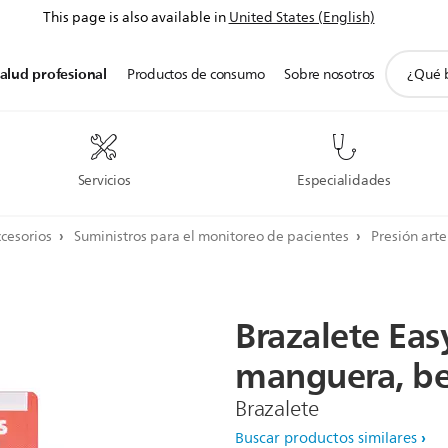
This page is also available in
United States (English)
icono
alud profesional
Productos de consumo
Sobre nosotros
de
soporte
de
búsqued
Servicios
Especialidades
ccesorios
Suministros para el monitoreo de pacientes
Presión arte
Brazalete
Eas
manguera,
b
Brazalete
Buscar productos similares