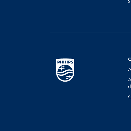
S
C
A
A
d
C