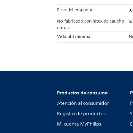
Peso del empaque
,
No fabricado con látex de caucho
Sí
natural
Vida útil mínima
N
Productos de consumo
P
Atención al consumidor
P
Registro de productos
S
Mi cuenta MyPhilips
E