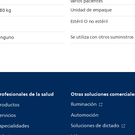
varios pacientes
Unidad de empaque
080 kg
Estéril O no estéril
Se utiliza con otros suministros
inguno
rofesionales de la salud
Otras soluciones comerciale
Iluminación
roductos
Automoción
ervicios
Soluciones de dictado
specialidades