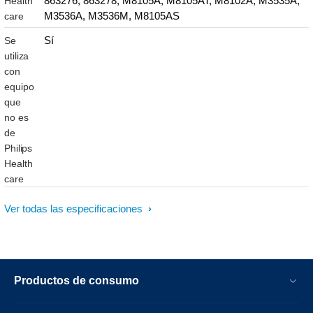
863276, 863278, M8105A, M8105AT, M8102A, M3535A,
Health
M3536A, M3536M, M8105AS
care
Sí
Se
utiliza
con
equipo
que
no es
de
Philips
Health
care
Ver todas las especificaciones
Productos de consumo