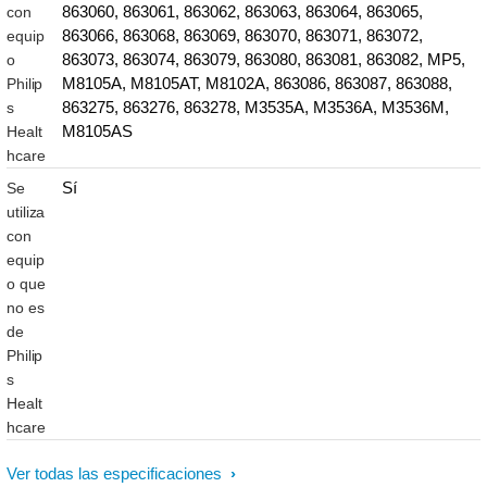
863060, 863061, 863062, 863063, 863064, 863065,
con
863066, 863068, 863069, 863070, 863071, 863072,
equip
863073, 863074, 863079, 863080, 863081, 863082, MP5,
o
M8105A, M8105AT, M8102A, 863086, 863087, 863088,
Philip
863275, 863276, 863278, M3535A, M3536A, M3536M,
s
M8105AS
Healt
hcare
Sí
Se
utiliza
con
equip
o que
no es
de
Philip
s
Healt
hcare
Ver todas las especificaciones