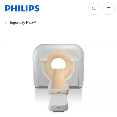
Ingenuity Flex³²