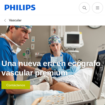
Vascular
Una nueva era en ecógrafo
vascular premium
Contáctenos