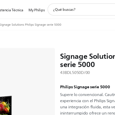
icono
stencia Técnica
My Philips
de
soporte
de
Signage Solutions Philips Signage serie 5000
búsqueda
Signage Solution
serie 5000
43BDL5050D/00
Philips Signage serie 5000
Supere lo convencional. Cauti
experiencia con el Philips Si
una integración fluida, esta ve
ininterrumpido ofrece un ren