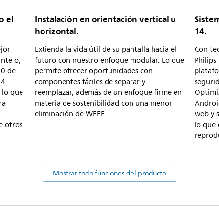
o el
Instalación en orientación vertical u
Siste
horizontal.
14.
jor
Extienda la vida útil de su pantalla hacia el
Con tec
ante o,
futuro con nuestro enfoque modular. Lo que
Philips
00 de
permite ofrecer oportunidades con
platafo
24
componentes fáciles de separar y
segurid
, lo que
reemplazar, además de un enfoque firme en
Optimiz
ra
materia de sostenibilidad con una menor
Android
eliminación de WEEE.
web y s
e otros.
lo que 
reprod
Mostrar todo funciones del producto