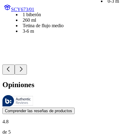
0-3 m
SCY673/01
1 biberón
260 ml
Tetina de flujo medio
3-6 m
Opiniones
Estas reseñas las gestiona Bazaarvoice y cumplen con la política de au
Las opiniones de los clientes en forma de reseñas de productos y calif
Comprender las reseñas de productos
4.8
de 5