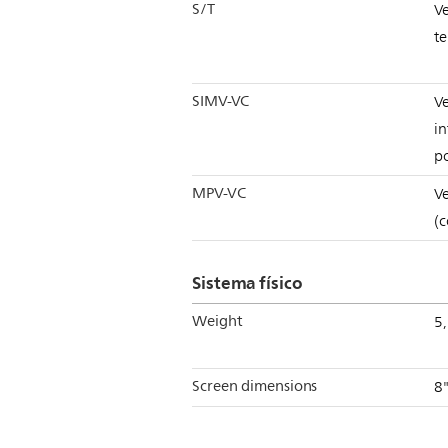
S/T
Ve
t
SIMV-VC
Ve
in
p
MPV-VC
Ve
(
Sistema físico
Weight
5
Screen dimensions
8