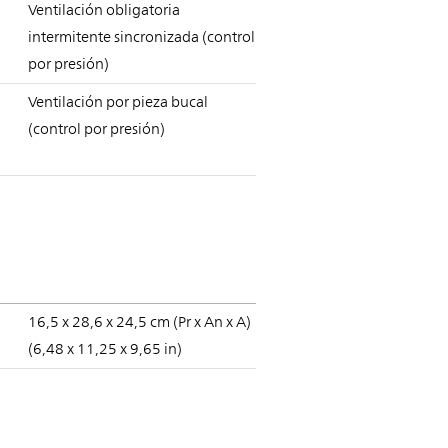
Ventilación obligatoria
intermitente sincronizada (control
por presión)
Ventilación por pieza bucal
(control por presión)
16,5 x 28,6 x 24,5 cm (Pr x An x A)
(6,48 x 11,25 x 9,65 in)