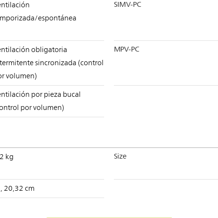
SIMV-PC
ntilación
emporizada/espontánea
MPV-PC
ntilación obligatoria
termitente sincronizada (control
or volumen)
ntilación por pieza bucal
control por volumen)
Size
,2 kg
", 20,32 cm