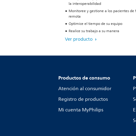
la interoperabilidad
Monitoree y gestione a los pacientes de
remota
Optimice el tiempo de su equipo
Realice su trabajo a su manera
Ver producto
Productos de consumo
P
Atención al consumidor
P
Registro de productos
S
Mi cuenta MyPhilips
E
S