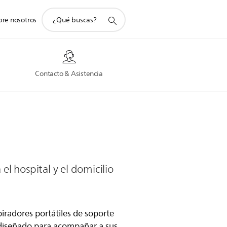
icono
bre nosotros
de
soporte
de
búsqueda
Contacto & Asistencia
 el hospital y el domicilio
iradores portátiles de soporte
ha diseñado para acompañar a sus