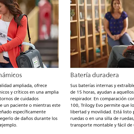
inámicos
Batería duradera
nalidad ampliada, ofrece
Sus baterías internas y extraí
nicos y críticos en una amplia
de 15 horas, ayudan a aquello
ntornos de cuidados
respirador. En comparación con 
de un paciente o mientras este
100, Trilogy Evo permite que l
iseñado específicamente
libertad y movilidad. Está list
egerlo de daños durante los
ruedas o en una silla de rueda
 ejemplo.
transporte montable y fácil de u