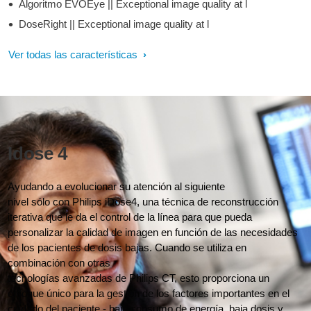
Algoritmo EVOEye || Exceptional image quality at l
DoseRight || Exceptional image quality at l
Ver todas las características
Idose 4
Ayudando a evolucionar su atención al siguiente
nivel sólo con Philips iDose4, una técnica de reconstrucción
iterativa que le da el control de la línea para que pueda
personalizar la calidad de imagen en función de las necesidades
de los pacientes de dosis bajas. Cuando se utiliza en
combinación con otras
tecnologías avanzadas de Philips CT, esto proporciona un
enfoque único para la gestión de los factores importantes en el
cuidado del paciente - bajo consumo de energía, baja dosis y