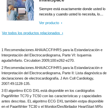
paciente y la eficiencia.
Siempre está exactamente donde usted lo
necesita y cuando usted lo necesita, lo
que incrementa la confianza de su
Ver producto
diagnóstico. Philips IntelliSpace ECG
proporciona acceso fácil y rápido a ECG
Ver todos los productos relacionados
de casi cualquier lugar y en cualquier
momento para mejorar su flujo de trabajo a
través de una conectividad sin problemas.
1 Recomendaciones AHA/ACCF/HRS para la Estandarización e
Interpretación del Electrocardiograma, Parte VI: Isquemia
aguda/Infarto. Circulation 2009;100:e262-e270.
2 Recomendaciones AHA/ACCF/HRS para la Estandarización e
Interpretación del Electrocardiograma, Parte II: Lista diagnóstica de
declaraciones de electrocardiografía. J Am Coll Cardiology,
2007:49:1128-135.
3 El algoritmo ECG DXL está disponible en los cardiógrafos
PageWriter TC70 y TC50 con las características y capacidades
antes descritas. EL algoritmo ECG DXL también estpa disponible
en el PageWriter TC30 y el Monitor/Desfibrilador HeartStart MRx