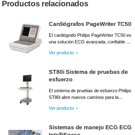
Productos relacionados
Cardiógrafos PageWriter TC50
El cardiógrafo Philips PageWriter TC50 es
una solución ECG avanzada, confiable y
compacta, fácil de utilizar. El TC50 le
Ver producto
ayudará a cumplir sus exigencias diarias,
dándole el tiempo para enfocarse en sus
pacientes.
ST80i Sistema de pruebas de
esfuerzo
El sistema de pruebas de esfuerzo Philips
ST80i abre nuevos caminos para la
productividad y la toma de decisiones. Su
Ver producto
diseño inalámbrico, conectividad
bidireccional y herramientas avanzadas
para apoyar la toma de decisiones
Sistemas de manejo ECG ECG
mejoran la revisión de datos, la atención al
IntelliSpace